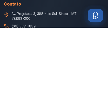
Contato
Av. Projetada 3, 388
-
Lic Sul, Sinop - MT
78898-000
SAC
(66) 3531-1889
televendas.disbem@gmail.com
Horário de Atendimento
Seg - Sex: 7:30 - 18:00
Sábado: 7:30 - 11:30
©
2026
Disbem Medicamentos. Todos os direitos reservados.
SAC
Política de Privacidade
Termos de Uso
Admin