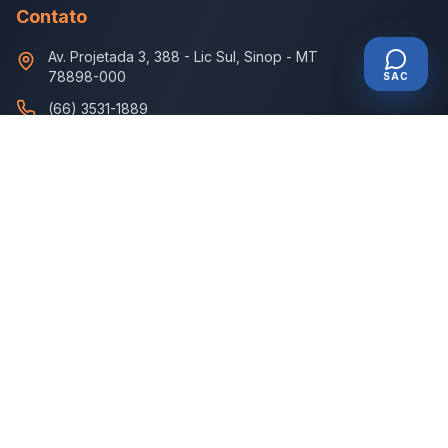
Contato
Av. Projetada 3, 388
-
Lic Sul, Sinop - MT
78898-000
SAC
(66) 3531-1889
televendas.disbem@gmail.com
Horário de Atendimento
Seg - Sex: 7:30 - 18:00
Sábado: 7:30 - 11:30
©
2026
Disbem Medicamentos. Todos os direitos reservados.
SAC
Política de Privacidade
Termos de Uso
Admin